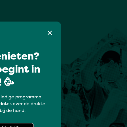
nieten?
egint in
 🥳
lledige programma,
dates over de drukte.
 bij de hand.