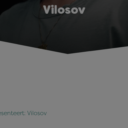
Vilosov
senteert: Vilosov