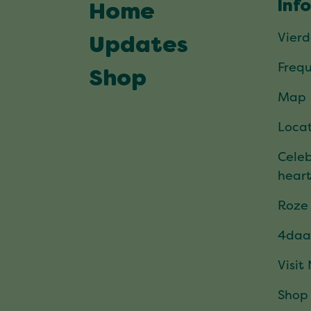
Inf
Home
Vier
Updates
Frequ
Shop
Map
Locat
Celeb
hear
Roze
4daa
Visit
Shop