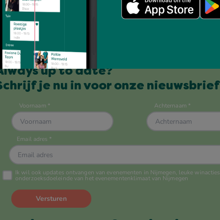
Always up to date?
Schrijf je nu in voor onze nieuwsbrief