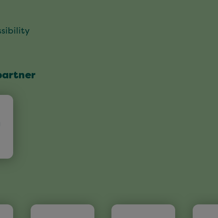
sibility
partner