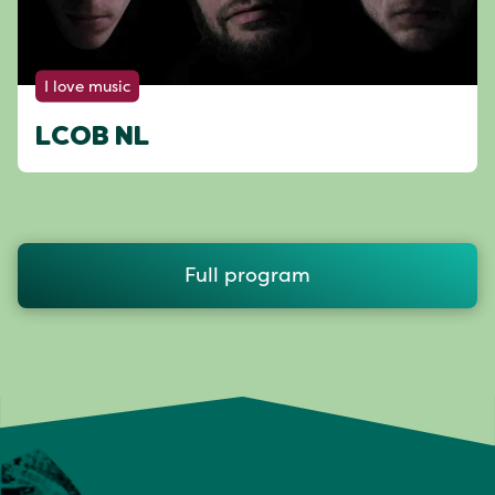
I love music
LCOB NL
Full program