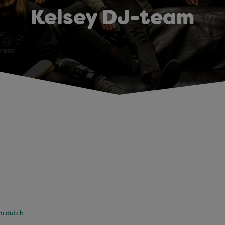
Kelsey DJ-team
om
dutch