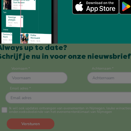
Always up to date?
Schrijf je nu in voor onze nieuwsbrief