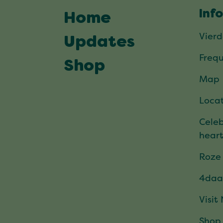
Inf
Home
Vier
Updates
Frequ
Shop
Map
Locat
Celeb
hear
Roze
4daa
Visit
Shop