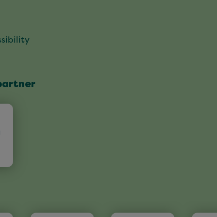
sibility
partner