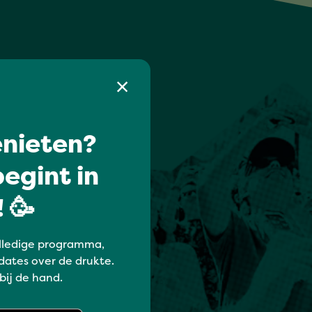
nieten?
egint in
 🥳
lledige programma,
dates over de drukte.
 bij de hand.