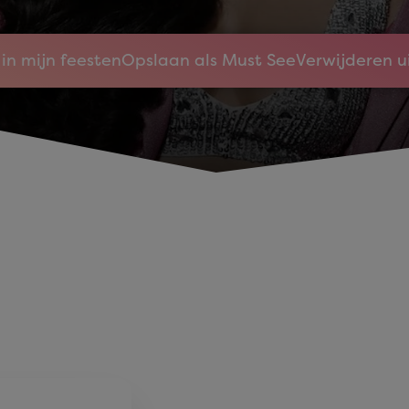
in mijn feesten
Opslaan als Must See
Verwijderen u