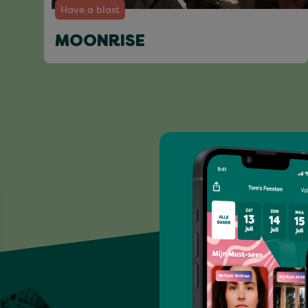
Have a blast
MOONRISE