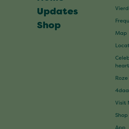
Vier
Updates
Frequ
Shop
Map
Locat
Celeb
hear
Roze
4daa
Visit
Shop
App