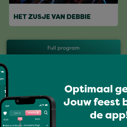
HET ZUSJE VAN DEBBIE
Full program
Optimaal ge
Jouw feest b
de app!