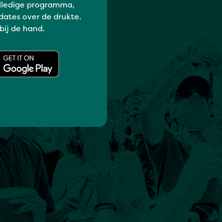
lledige programma,
dates over de drukte.
 bij de hand.