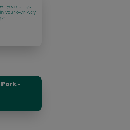
ten you can go
 in your own way.
 pe…
 Park -