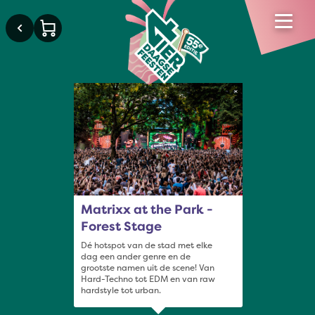
×
Matrixx at the Park -
Forest Stage
Dé hotspot van de stad met elke
dag een ander genre en de
grootste namen uit de scene! Van
Hard-Techno tot EDM en van raw
hardstyle tot urban.