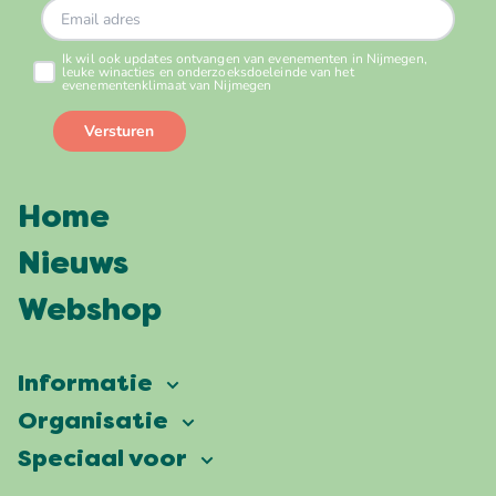
Home
Nieuws
Webshop
Informatie
Vierdaagsefeesten
Organisatie
Onze ambitie
Veelgestelde vragen
Speciaal voor
Partners
Facts & figures
Plattegrond