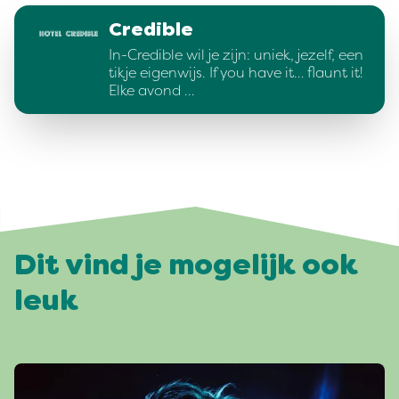
Credible
In-Credible wil je zijn: uniek, jezelf, een
tikje eigenwijs. If you have it… flaunt it!
Elke avond …
Dit vind je mogelijk ook
leuk