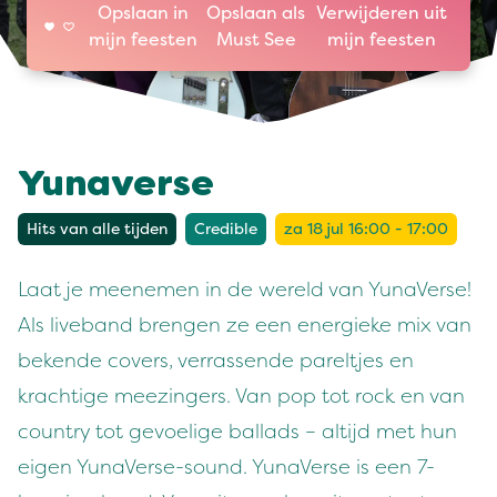
Opslaan in
Opslaan als
Verwijderen uit
mijn feesten
Must See
mijn feesten
Yunaverse
Hits van alle tijden
Credible
za 18 jul 16:00 - 17:00
Laat je meenemen in de wereld van YunaVerse!
Als liveband brengen ze een energieke mix van
bekende covers, verrassende pareltjes en
krachtige meezingers. Van pop tot rock en van
country tot gevoelige ballads – altijd met hun
eigen YunaVerse-sound. YunaVerse is een 7-