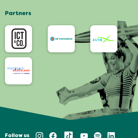
Webshop
Partners
App
Bereikbaarheid/Toegankelijkheid
Follow us