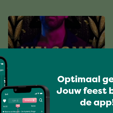
Optimaal ge
WELCOME BACK PARTY
Jouw feest b
de app!