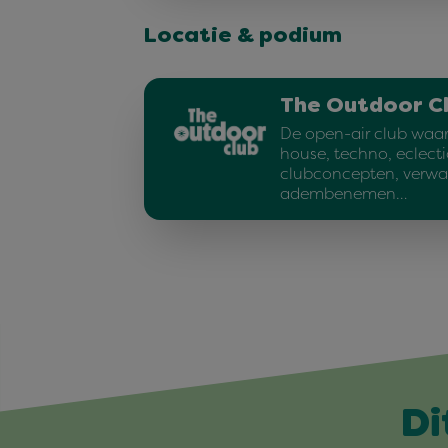
Locatie & podium
The Outdoor C
De open-air club waar 
house, techno, eclecti
clubconcepten, verwa
adembenemen…
Di