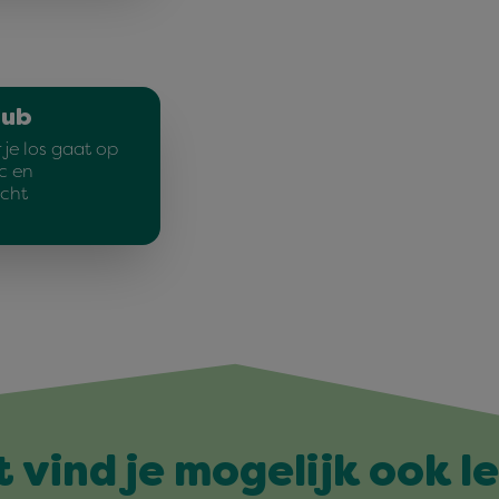
lub
je los gaat op
c en
cht
t vind je mogelijk ook l