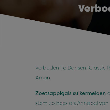
Verbo
Verboden Te Dansen: Classic R
Amon.
Zoetsappig
als suikermeloen
o
stem zo hees als Annabel van