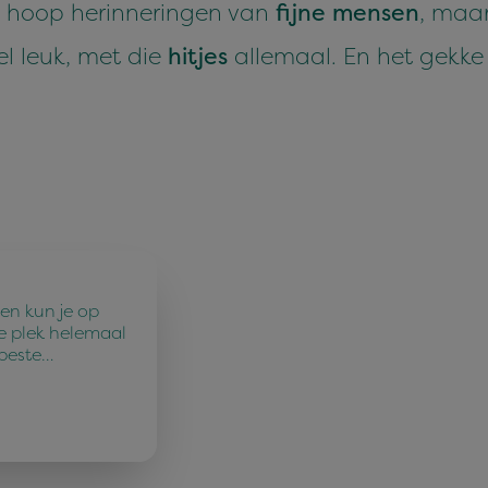
n hoop herinneringen van
fijne mensen
, maa
el leuk, met die
hitjes
allemaal. En het gekke
en kun je op
e plek helemaal
 beste…