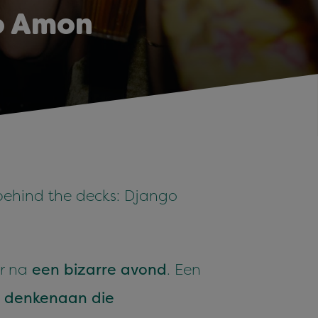
o Amon
behind the decks: Django
r na
een bizarre avond
. Een
n denken
aan die