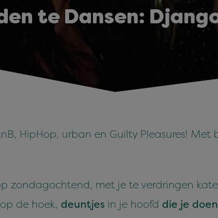
den te Dansen: Djang
nB, HipHop, urban en Guilty Pleasures! Met 
p zondagochtend, met je te verdringen kate
 op de hoek,
deuntjes
in je hoofd
die je doe