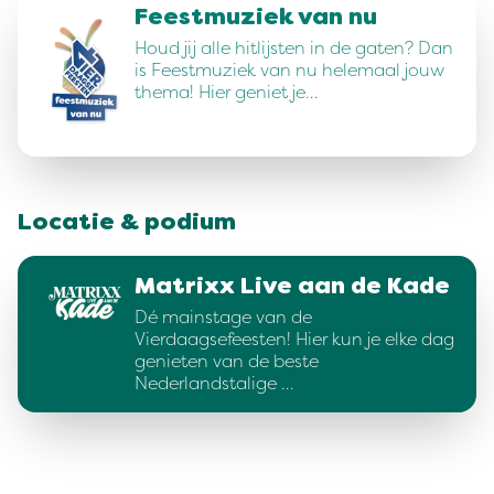
Feestmuziek van nu
Houd jij alle hitlijsten in de gaten? Dan
is Feestmuziek van nu helemaal jouw
thema! Hier geniet je…
Locatie & podium
Matrixx Live aan de Kade
Dé mainstage van de
Vierdaagsefeesten! Hier kun je elke dag
genieten van de beste
Nederlandstalige …