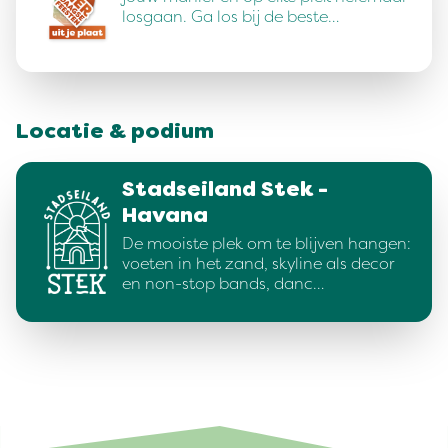
losgaan. Ga los bij de beste…
Locatie & podium
Stadseiland Stek -
Havana
De mooiste plek om te blijven hangen:
voeten in het zand, skyline als decor
en non-stop bands, danc…