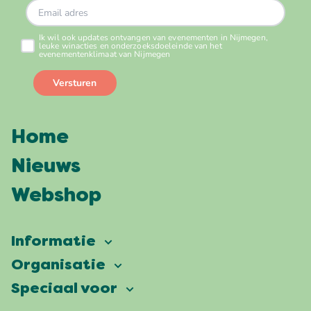
Home
Nieuws
Webshop
Informatie
Vierdaagsefeesten
Organisatie
Onze ambitie
Veelgestelde vragen
Speciaal voor
Partners
Facts & figures
Plattegrond