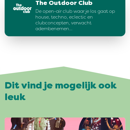
The Outdoor Club
De open-air club waar je los gaat op
house, techno, eclectic en
clubconcepten, verwacht
adembenemen…
Dit vind je mogelijk ook
leuk