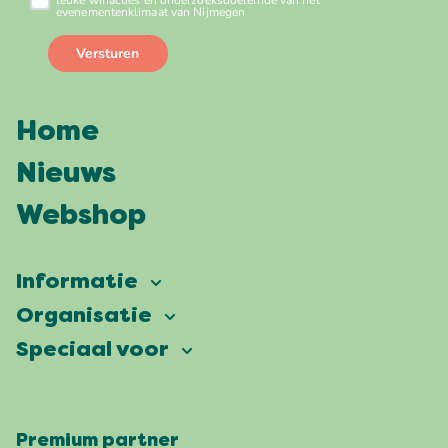
Home
Nieuws
Webshop
Informatie
Vierdaagsefeesten
Organisatie
Onze ambitie
Veelgestelde vragen
Speciaal voor
Partners
Facts & figures
Plattegrond
Vierdaagsefeesten Business
Onze historie
Locaties
Premium partner
Pers
Wie zijn wij