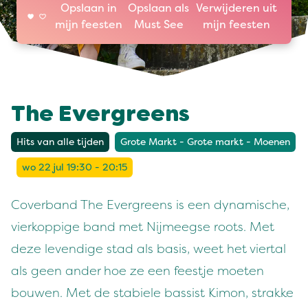
Opslaan in
Opslaan als
Verwijderen uit
mijn feesten
Must See
mijn feesten
The Evergreens
Hits van alle tijden
Grote Markt - Grote markt - Moenen
wo 22 jul 19:30 - 20:15
Coverband The Evergreens is een dynamische,
vierkoppige band met Nijmeegse roots. Met
deze levendige stad als basis, weet het viertal
als geen ander hoe ze een feestje moeten
bouwen. Met de stabiele bassist Kimon, strakke