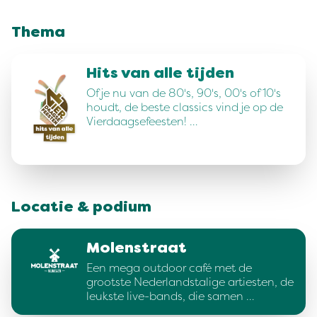
Thema
Hits van alle tijden
Of je nu van de 80's, 90's, 00's of 10's
houdt, de beste classics vind je op de
Vierdaagsefeesten! …
Locatie & podium
Molenstraat
Een mega outdoor café met de
grootste Nederlandstalige artiesten, de
leukste live-bands, die samen …