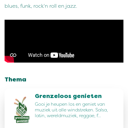
blues, funk, rock'n roll en jazz.
Thema
Grenzeloos genieten
Gooi je heupen los en geniet van
muziek uit alle windstreken. Salsa,
latin, wereldmuziek, reggae, f…