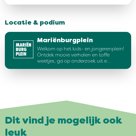
Locatie & podium
Mariënburgplein
Welkom op het kids- en jongerenplein!
Ontdek mooie verhalen en toffe
weetjes, ga op onderzoek uit e…
Dit vind je mogelijk ook
leuk