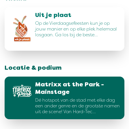
Uit je plaat
Op de Vierdaagsefeesten kun je op
jouw manier en op elke plek helemaal
losgaan. Ga los bij de beste…
Locatie & podium
Matrixx at the Park -
Mainstage
Dé hotspot van de stad met elke dag
een ander genre en de grootste namen
uit de scene! Van Hard-Tec…