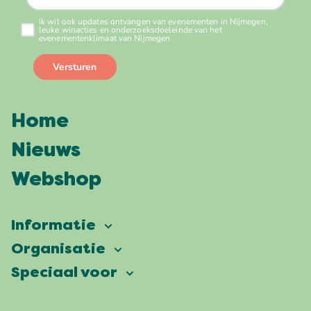
Home
Nieuws
Webshop
Informatie
Vierdaagsefeesten
Organisatie
Onze ambitie
Veelgestelde vragen
Speciaal voor
Partners
Facts & figures
Plattegrond