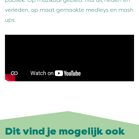
publiek. Op muzikaal gebied: hits uit heden en
verleden, op maat gemaakte medleys en mash
ups.
Dit vind je mogelijk ook