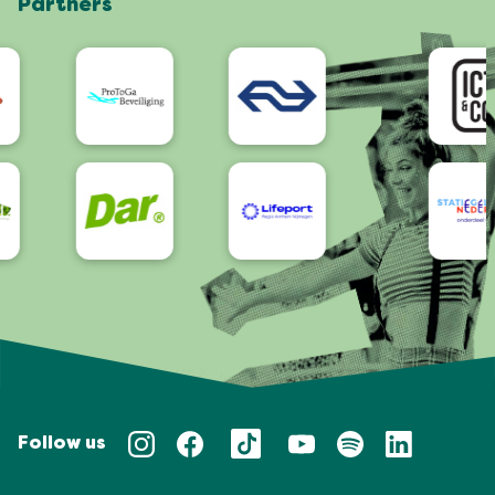
Partners
App
Bereikbaarheid/Toegankelijkheid
Follow us