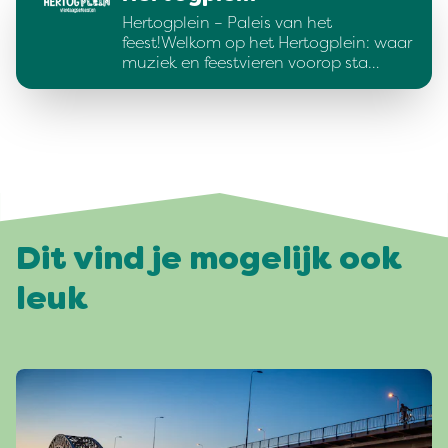
Hertogplein – Paleis van het
feest!Welkom op het Hertogplein: waar
muziek en feestvieren voorop sta…
Dit vind je mogelijk ook
leuk