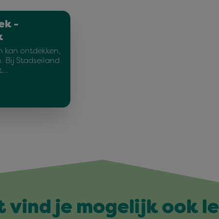
ek -
k
n kan ontdekken,
 Bij Stadseiland
t…
t vind je mogelijk ook l