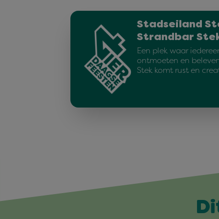
Stadseiland St
Strandbar Ste
Een plek waar iederee
ontmoeten en beleven.
Stek komt rust en crea
Di