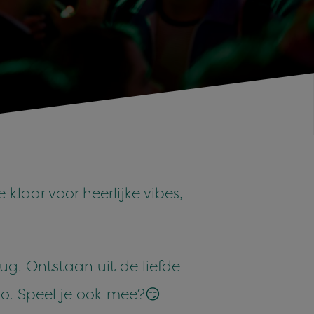
klaar voor heerlijke vibes,
g. Ontstaan uit de liefde
po. Speel je ook mee?😏