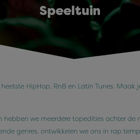
Speeltuin
e heetste HipHop, RnB en Latin Tunes. Maak je 
n hebben we meerdere topedities achter de ru
llende genres, ontwikkelen we ons in rap tem