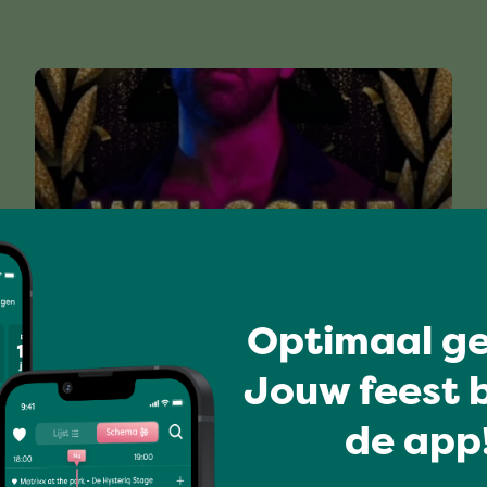
Optimaal ge
WELCOME BACK PARTY
Jouw feest b
de app!