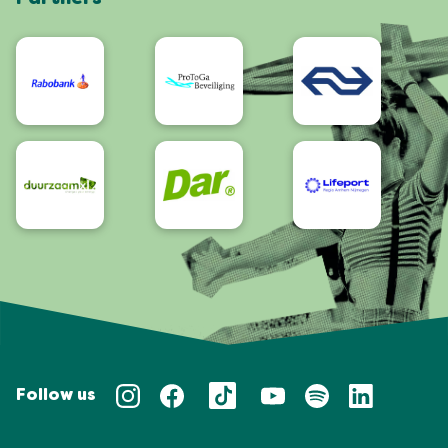
App
Bereikbaarheid/Toegankelijkheid
Follow us