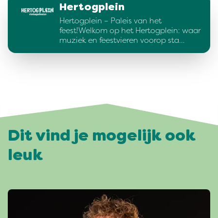
Hertogplein
Hertogplein – Paleis van het
feest!Welkom op het Hertogplein: waar
muziek en feestvieren voorop sta…
Dit vind je mogelijk ook
leuk