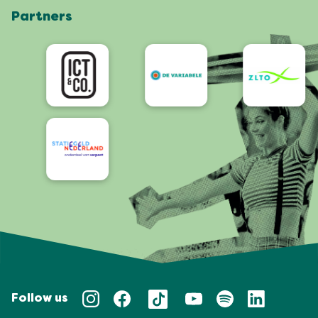
Partners
App
Bereikbaarheid/Toegankelijkheid
Follow us