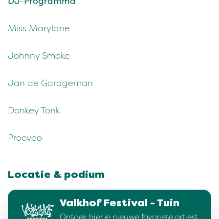
DJ
-
Programma
Miss Marylane
Johnny Smoke
Jan de Garageman
Donkey Tonk
Proovoo
Locatie & podium
Valkhof Festival - Tuin
Ontdek hier je nieuwe favoriete artiest.