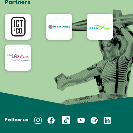
Partners
App
Bereikbaarheid/Toegankelijkheid
Follow us