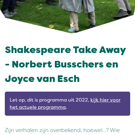
Shakespeare Take Away
- Norbert Busschers en
Joyce van Esch
Let op, dit is programma uit 2022,
kijk hier voor
het actuele programma
.
Zijn verhalen zijn overbekend, hoewel...? Wie