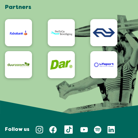
Partners
App
Bereikbaarheid/Toegankelijkheid
Follow us