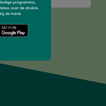
YOX
lledige programma,
dates over de drukte.
 bij de hand.