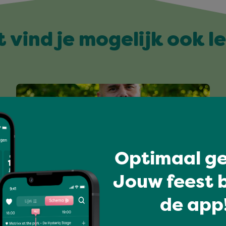
t vind je mogelijk ook l
Optimaal ge
Jouw feest b
de app!
Talent tour: Opening Vierdaagsefeesten 2026