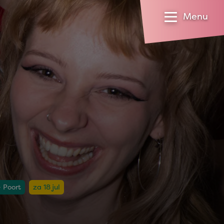
Menu
- Poort
za 18 jul