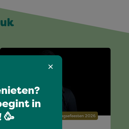
euk
nieten?
egint in
 🥳
Talent tour: Opening Vierdaagsefeesten 2026