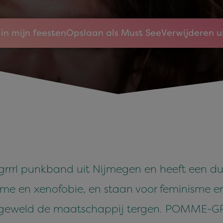
in mijn feesten
Opslaan als Must See
Verwijderen u
rrrl punkband uit Nijmegen en heeft een du
sme en xenofobie, en staan voor feminisme en 
 geweld de maatschappij tergen. POMME-GRE