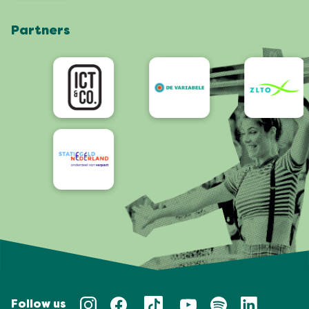
Webshop
Partners
App
Bereikbaarheid/Toegankelijkheid
Follow us