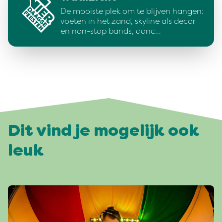
De mooiste plek om te blijven hangen:
voeten in het zand, skyline als decor
en non-stop bands, danc…
Dit vind je mogelijk ook
leuk