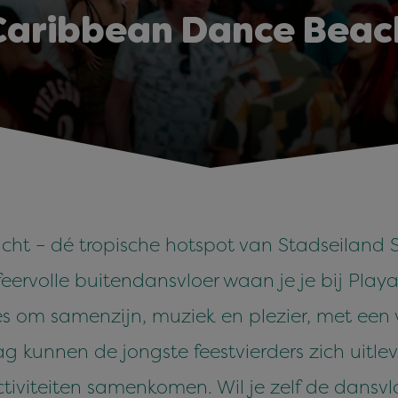
Caribbean Dance Beac
cht – dé tropische hotspot van Stadseiland S
feervolle buitendansvloer waan je je bij Pla
lles om samenzijn, muziek en plezier, met een
g kunnen de jongste feestvierders zich uitlev
tiviteiten samenkomen. Wil je zelf de dansvl