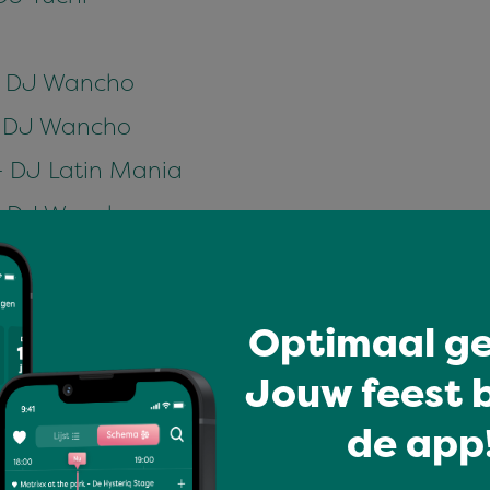
 - DJ Wancho
 - DJ Wancho
- DJ Latin Mania
 - DJ Wancho
 - DJ Latin Mania
Optimaal ge
 DJ Wancho
Jouw feest b
 DJ Wancho
Miss Salsabila
de app!
J Didier