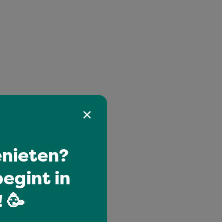
nieten?
egint in
 🥳