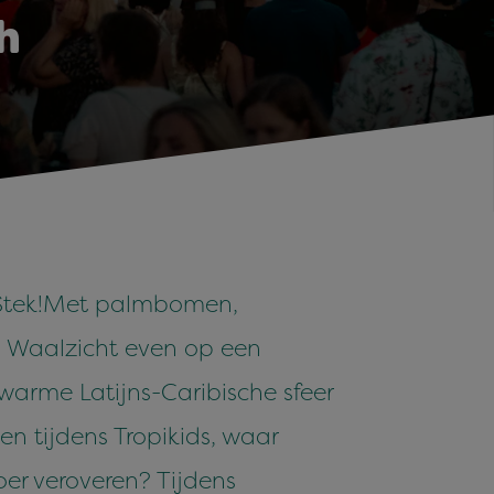
h
tek!
Met palmbomen,
ya Waalzicht even op een
 warme Latijns-Caribische sfeer
en tijdens Tropikids, waar
oer veroveren? Tijdens