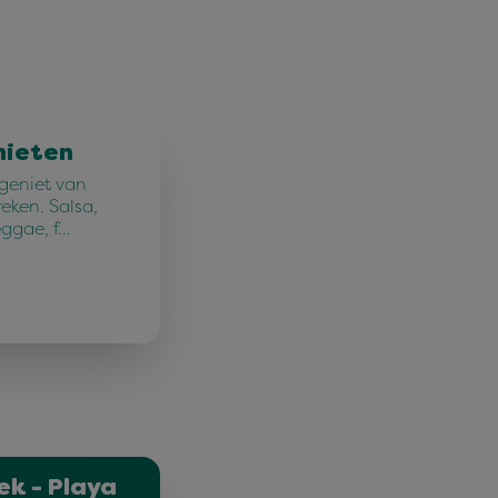
nieten
 geniet van
reken. Salsa,
eggae, f…
ek - Playa