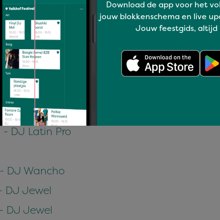
Download de app voor het vo
- DJ Wancho
jouw blokkenschema en live up
Jouw feestgids, altijd
 - DJ Wancho
 - DJ Wancho
- DJ Latin Pro
 - DJ Lady Jay
- DJ Latin Pro
0 - DJ Wancho
 - DJ Jewel
 - DJ Jewel