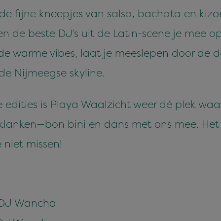
e de fijne kneepjes van salsa, bachata en ki
 de beste DJ’s uit de Latin-scene je mee op 
de warme vibes, laat je meeslepen door de d
e Nijmeegse skyline.
 edities is Playa Waalzicht weer dé plek w
 klanken—bon bini en dans met ons mee. Het
e niet missen!
- DJ Wancho