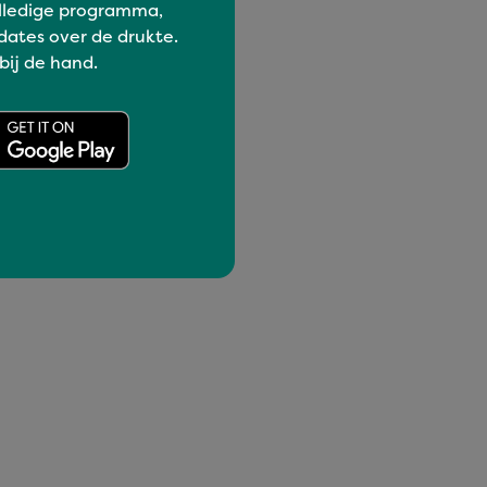
lledige programma,
dates over de drukte.
 bij de hand.