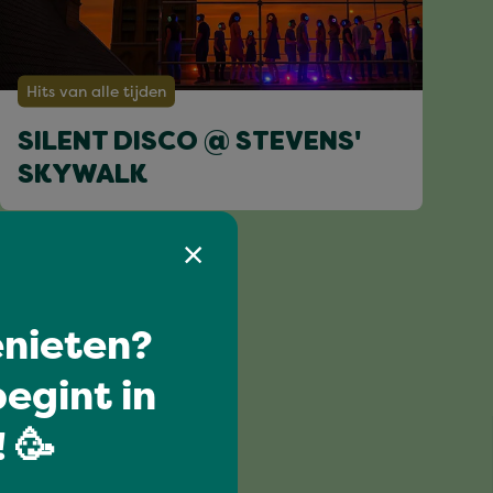
Hits van alle tijden
SILENT DISCO @ STEVENS'
SKYWALK
nieten?
egint in
 🥳