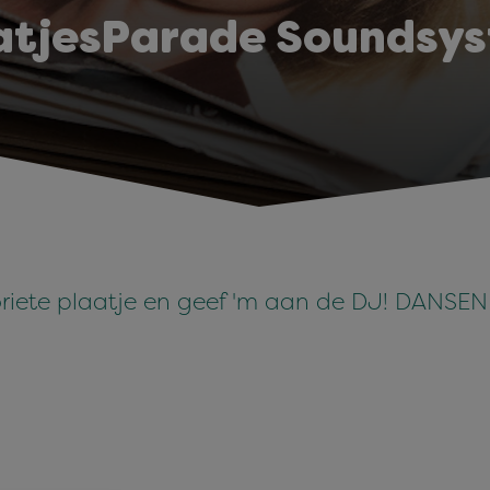
atjesParade Soundsy
voriete plaatje en geef 'm aan de DJ! DANSE