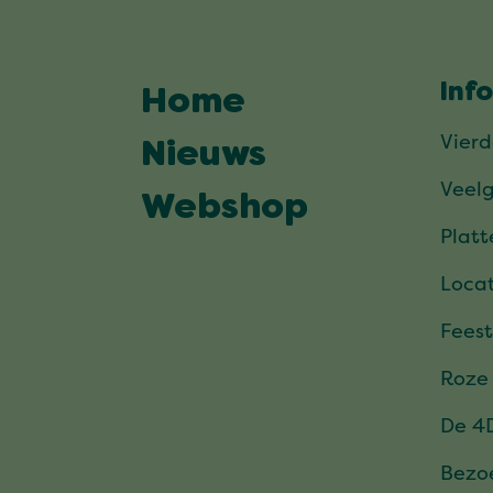
Inf
Home
Vier
Nieuws
Veel
Webshop
Plat
Locat
Feest
Roze
De 4
Bezo