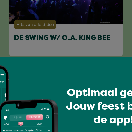
Hits van alle tijden
DE SWING W/ O.A. KING BEE
Volledig programma
Optimaal ge
Jouw feest b
de app!