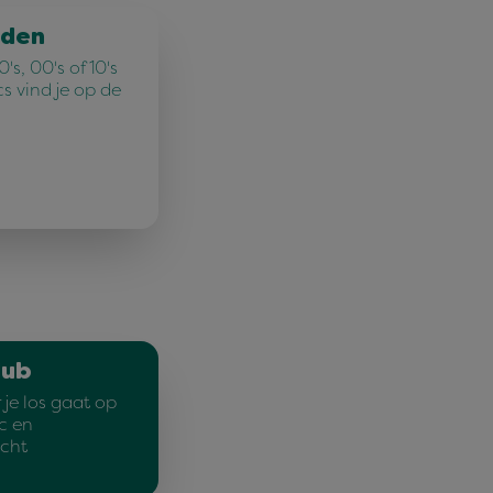
jden
's, 00's of 10's
cs vind je op de
lub
je los gaat op
c en
cht