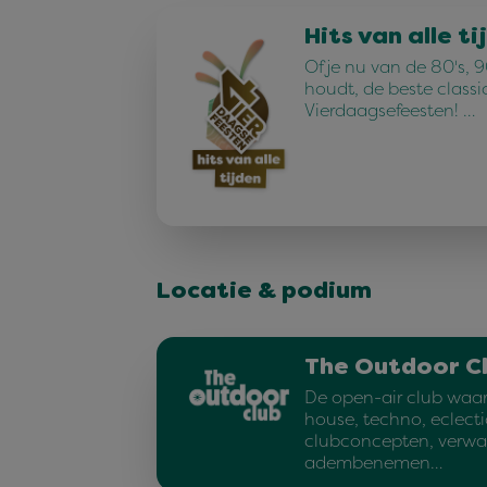
Hits van alle ti
Of je nu van de 80's, 90
houdt, de beste classi
Vierdaagsefeesten! …
Locatie & podium
The Outdoor C
De open-air club waar 
house, techno, eclecti
clubconcepten, verwa
adembenemen…