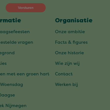
ormatie
Organisatie
daagsefeesten
Onze ambitie
gestelde vragen
Facts & figures
tegrond
Onze historie
ies
Wie zijn wij
en met een groen hart
Contact
 Woensdag
Werken bij
Daagse
ek Nijmegen