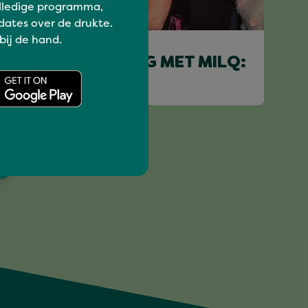
lledige programma,
dates over de drukte.
Uit je plaat
 bij de hand.
ROZE WOENSDAG MET MILQ:
TMORGZ