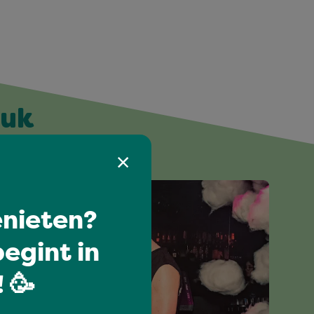
euk
nieten?
egint in
 🥳