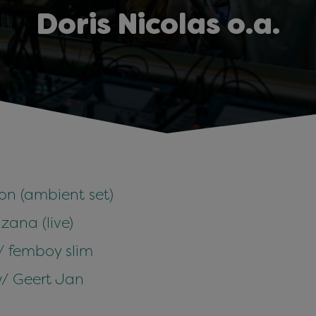
Doris Nicolas o.a.
on (ambient set)
zana (live)
w/ femboy slim
w/ Geert Jan