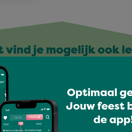
t vind je mogelijk ook l
Optimaal ge
Jouw feest b
de app!