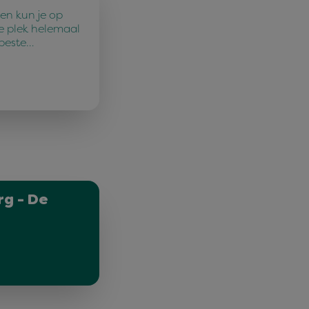
en kun je op
e plek helemaal
 beste…
g - De