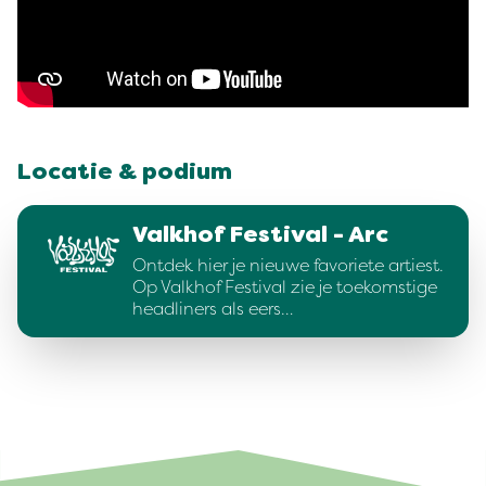
Locatie & podium
Valkhof Festival - Arc
Ontdek hier je nieuwe favoriete artiest.
Op Valkhof Festival zie je toekomstige
headliners als eers…