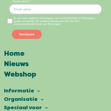
Home
Nieuws
Webshop
Informatie
Vierdaagsefeesten
Organisatie
Onze ambitie
Veelgestelde vragen
Speciaal voor