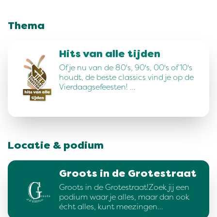
Thema
Hits van alle tijden
Of je nu van de 80's, 90's, 00's of 10's
houdt, de beste classics vind je op de
Vierdaagsefeesten! …
Locatie & podium
Groots in de Grotestraat
Groots in de Grotestraat!Zoek jij een
podium waar je alles, maar dan ook
écht alles, kunt meezingen…