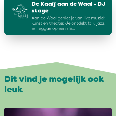
De Kaaij aan de Waal - DJ
stage
Aan de Waal geniet je van live muziek,
kunst en theater. Je ontdekt folk, jazz
en reggae op een sfe…
Dit vind je mogelijk ook
leuk