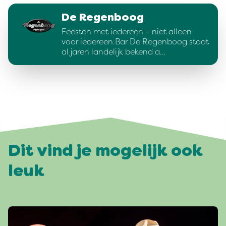
De Regenboog
Feesten met iedereen – niet alleen
voor iedereen.Bar De Regenboog staat
al jaren landelijk bekend a…
Dit vind je mogelijk ook
leuk