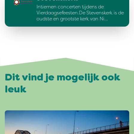
Intiemen concerten tijdens de
Vierdaagsefeesten.De Stevenskerk is de
oudste en grootste kerk van Ni…
Dit vind je mogelijk ook
leuk