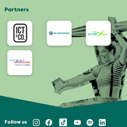
Webshop
Partners
App
Bereikbaarheid/Toegankelijkheid
Follow us