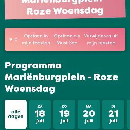
Mariënburgplein -
Roze Woensdag
Opslaan in
Opslaan als
Verwijderen uit
mijn feesten
Must See
mijn feesten
Programma
Mariënburgplein - Roze
Woensdag
ZA
ZO
MA
DI
alle
18
19
20
21
dagen
juli
juli
juli
juli