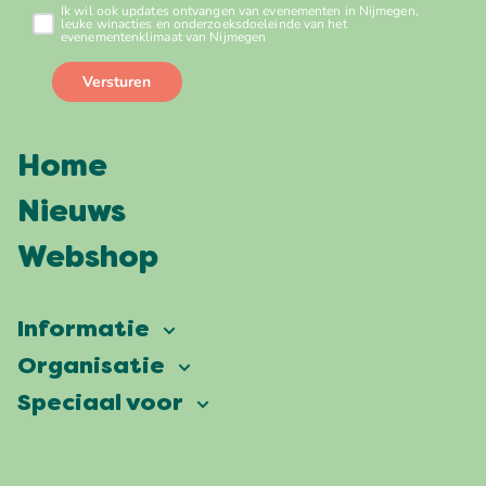
Home
Nieuws
Webshop
Informatie
Vierdaagsefeesten
Organisatie
Onze ambitie
Veelgestelde vragen
Speciaal voor
Partners
Facts & figures
Plattegrond
Vierdaagsefeesten Business
Onze historie
Locaties