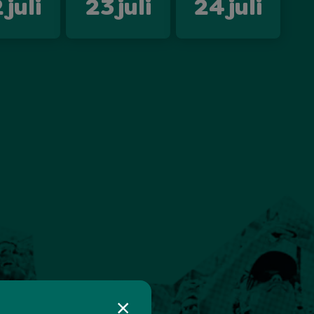
2
juli
23
juli
24
juli