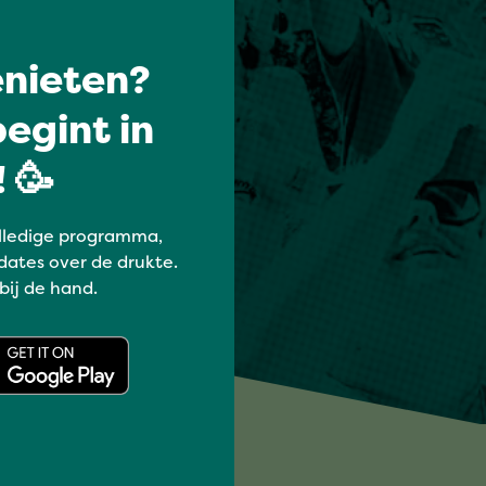
nieten?
egint in
 🥳
lledige programma,
dates over de drukte.
 bij de hand.
!