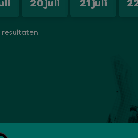
uli
20
juli
21
juli
2
 resultaten