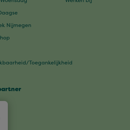
 Woensdag
Werken bij
Daagse
ek Nijmegen
hop
ikbaarheid/Toegankelijkheid
partner