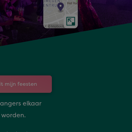
it mijn feesten
angers elkaar
 worden.