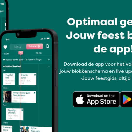
Optimaal ge
Jouw feest b
de app!
Download de app voor het vo
jouw blokkenschema en live up
Jouw feestgids, altijd
Altijd op de hoogte?
Schrijf je nu in voor onze nieuwsbrief