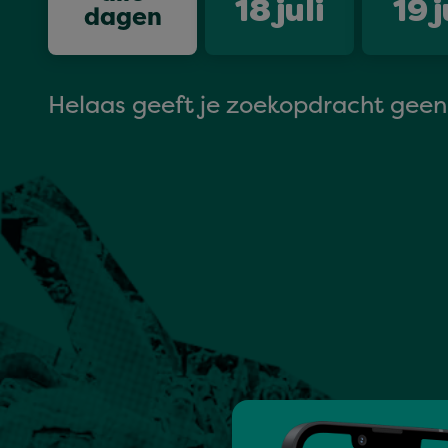
18
juli
19
j
dagen
Helaas geeft je zoekopdracht geen