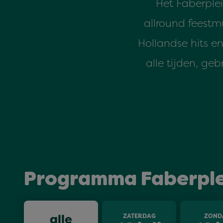
Het Faberple
allround feestm
Hollandse hits e
alle tijden, ge
Programma Faberple
alle
ZATERDAG
ZOND