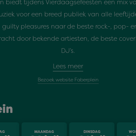
in biedt tijdens Vierdaagsefeesten een mix v
uziek voor een breed publiek van alle leeftijd
n guilty pleasures naar de beste rock-, pop- 
bracht door bekende artiesten, de beste cove
DJ’s.
Lees meer
Bezoek website Faberplein
in
AG
MAANDAG
DINSDAG
WO