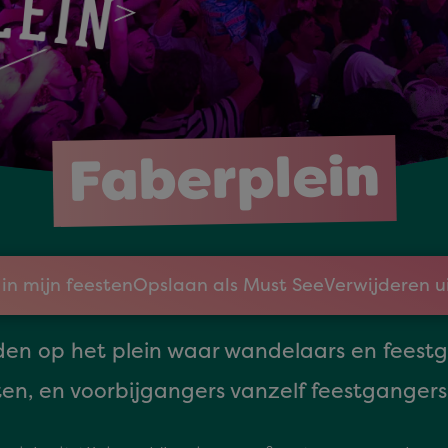
Faberplein
in mijn feesten
Opslaan als Must See
Verwijderen u
den op het plein waar wandelaars en feestg
en, en voorbijgangers vanzelf feestgangers