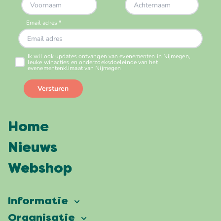
Home
Nieuws
Webshop
Informatie
Vierdaagsefeesten
Organisatie