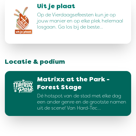
Uit je plaat
Op de Vierdaagsefeesten kun je op
jouw manier en op elke plek helemaal
losgaan. Ga los bij de beste…
Locatie & podium
Matrixx at the Park -
Forest Stage
Dé hotspot van de stad met elke dag
een ander genre en de grootste namen
uit de scene! Van Hard-Tec…