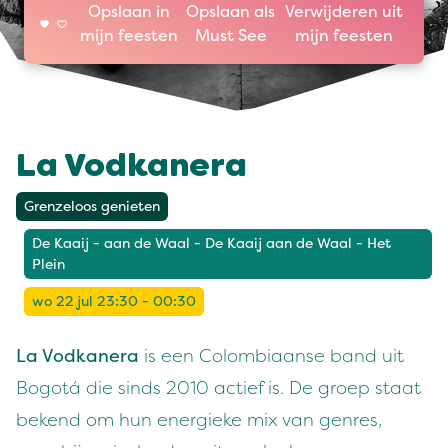
Opslaan in
Opslaan als
Verwijderen uit
mijn feesten
Must See
mijn feesten
La Vodkanera
Grenzeloos genieten
De Kaaij - aan de Waal - De Kaaij aan de Waal - Het
Plein
wo 22 jul 23:30 - 00:30
La Vodkanera
is een Colombiaanse band uit
Bogotá die sinds 2010 actief is. De groep staat
bekend om hun energieke mix van genres,