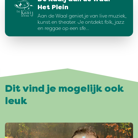
Het Plein
Aan de Waal geniet je van live muziek,
kunst en theater. Je ontdekt folk, jazz
en reggae op een sfe…
Dit vind je mogelijk ook
leuk