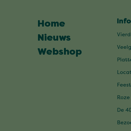
Inf
Home
Vier
Nieuws
Veel
Webshop
Plat
Locat
Feest
Roze
De 4
Bezo