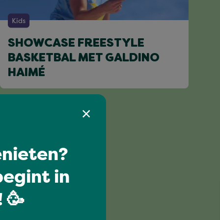
Kids
SHOWCASE FREESTYLE
BASKETBAL MET GALDINO
HAIMÉ
nieten?
egint in
 🥳