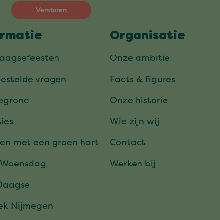
ormatie
Organisatie
daagsefeesten
Onze ambitie
gestelde vragen
Facts & figures
tegrond
Onze historie
ies
Wie zijn wij
en met een groen hart
Contact
 Woensdag
Werken bij
Daagse
ek Nijmegen