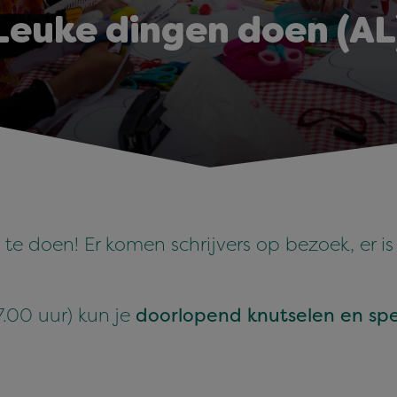
Leuke dingen doen (AL
s te doen! Er komen schrijvers op bezoek, er i
7.00 uur) kun je
doorlopend knutselen en sp