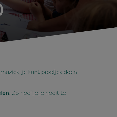
)
s muziek, je kunt proefjes doen
elen
. Zo hoef je je nooit te