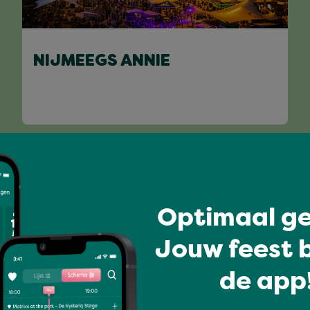
NIJMEEGS ANNIE
Volledig programma
Optimaal ge
Jouw feest b
de app!