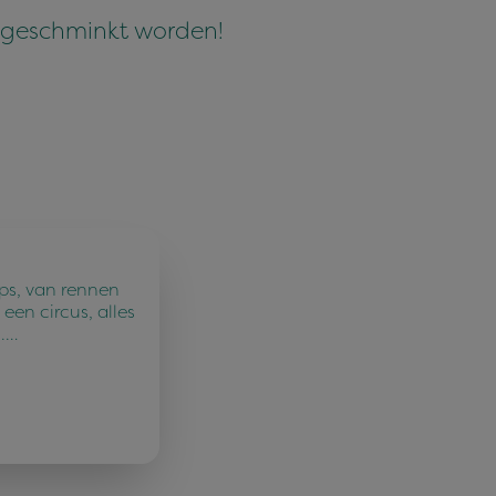
k geschminkt worden!
ps, van rennen
een circus, alles
n.…