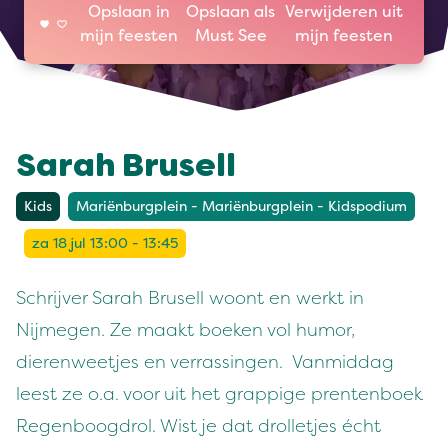
Opslaan in
Opslaan als
Verwijderen uit
mijn feesten
Must See
mijn feesten
Sarah Brusell
Kids
Mariënburgplein - Mariënburgplein - Kidspodium
za 18 jul 13:00 - 13:45
Schrijver Sarah Brusell woont en werkt in
Nijmegen. Ze maakt boeken vol humor,
dierenweetjes en verrassingen. Vanmiddag
leest ze o.a. voor uit het grappige prentenboek
Regenboogdrol. Wist je dat drolletjes écht