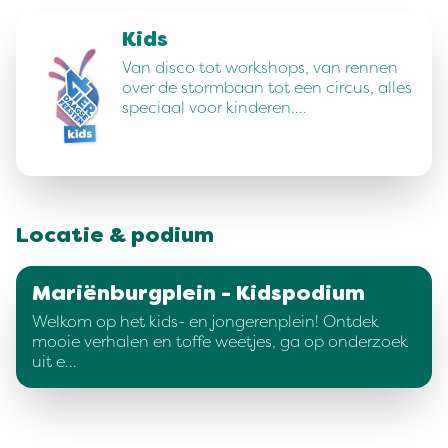
Kids
Van disco tot workshops, van rennen
over de stormbaan tot een circus, alles
speciaal voor kinderen.…
Locatie & podium
Mariënburgplein - Kidspodium
Welkom op het kids- en jongerenplein! Ontdek
mooie verhalen en toffe weetjes, ga op onderzoek
uit e…