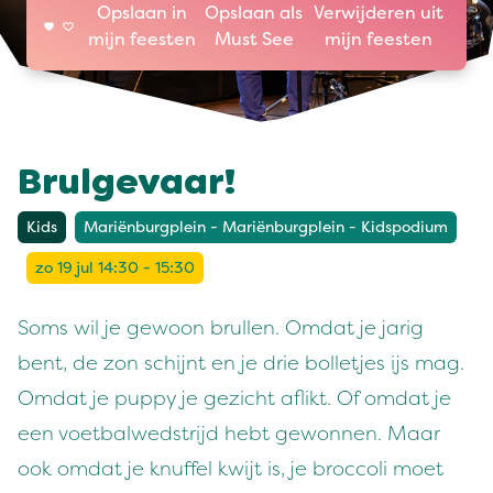
Opslaan in
Opslaan als
Verwijderen uit
mijn feesten
Must See
mijn feesten
Brulgevaar!
Kids
Mariënburgplein - Mariënburgplein - Kidspodium
zo 19 jul 14:30 - 15:30
Soms wil je gewoon brullen. Omdat je jarig
bent, de zon schijnt en je drie bolletjes ijs mag.
Omdat je puppy je gezicht aflikt. Of omdat je
een voetbalwedstrijd hebt gewonnen. Maar
ook omdat je knuffel kwijt is, je broccoli moet