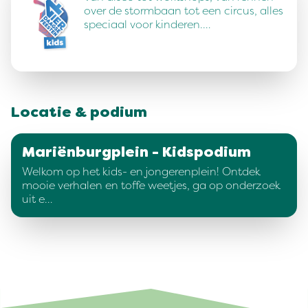
over de stormbaan tot een circus, alles
speciaal voor kinderen.…
Locatie & podium
Mariënburgplein - Kidspodium
Welkom op het kids- en jongerenplein! Ontdek
mooie verhalen en toffe weetjes, ga op onderzoek
uit e…