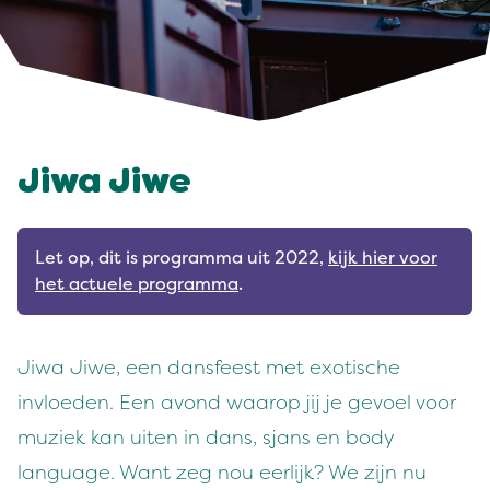
Jiwa Jiwe
Let op, dit is programma uit 2022,
kijk hier voor
het actuele programma
.
Jiwa Jiwe, een dansfeest met exotische
invloeden. Een avond waarop jij je gevoel voor
muziek kan uiten in dans, sjans en body
language. Want zeg nou eerlijk? We zijn nu