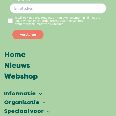
Home
Nieuws
Webshop
Informatie
Vierdaagsefeesten
Organisatie
Onze ambitie
Veelgestelde vragen
Speciaal voor