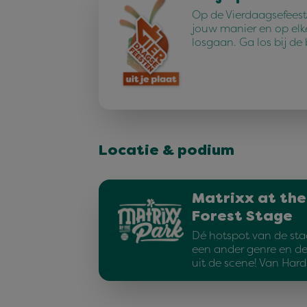
Op de Vierdaagsefeest
jouw manier en op elk
losgaan. Ga los bij de
Locatie & podium
Matrixx at the
Forest Stage
Dé hotspot van de sta
een ander genre en d
uit de scene! Van Har