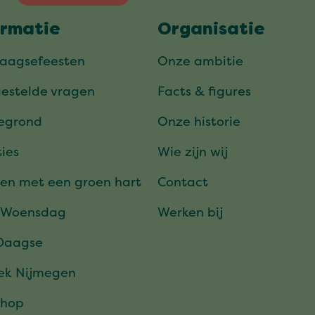
ormatie
Organisatie
daagsefeesten
Onze ambitie
gestelde vragen
Facts & figures
tegrond
Onze historie
ies
Wie zijn wij
en met een groen hart
Contact
 Woensdag
Werken bij
Daagse
ek Nijmegen
hop