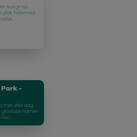
en kun je op
e plek helemaal
 beste…
 Park -
d met elke dag
e grootste namen
d-Tec…