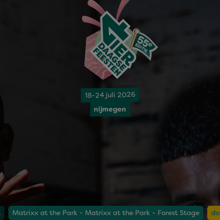
18-24 juli 2026
nijmegen
t
Matrixx at the Park - Matrixx at the Park - Forest Stage
do