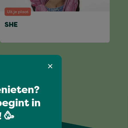
Uit je plaat
SHE
nieten?
egint in
 🥳