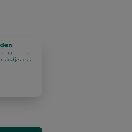
jden
's, 00's of 10's
cs vind je op de