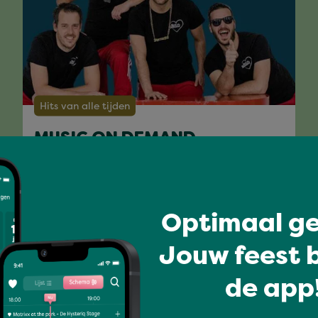
Hits van alle tijden
MUSIC ON DEMAND
Optimaal ge
Volledig programma
Jouw feest b
de app!