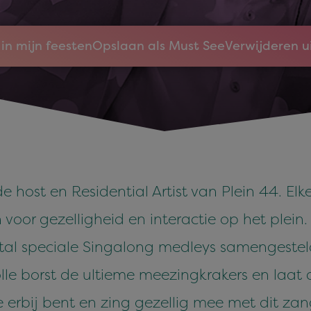
in mijn feesten
Opslaan als Must See
Verwijderen u
 host en Residential Artist van Plein 44. Elke
 voor gezelligheid en interactie op het plein. 
tal speciale Singalong medleys samengestel
lle borst de ultieme meezingkrakers en laat 
je erbij bent en zing gezellig mee met dit za