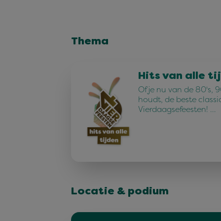
Thema
Hits van alle ti
Of je nu van de 80's, 90
houdt, de beste classi
Vierdaagsefeesten! …
Locatie & podium