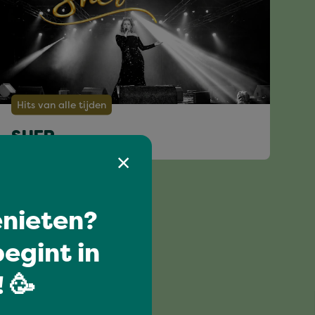
Hits van alle tijden
SHER
nieten?
egint in
 🥳