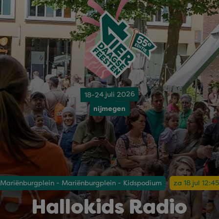
18-24 juli 2026
nijmegen
Mariënburgplein - Mariënburgplein - Kidspodium
za 18 jul 12:4
Hallokids Radio