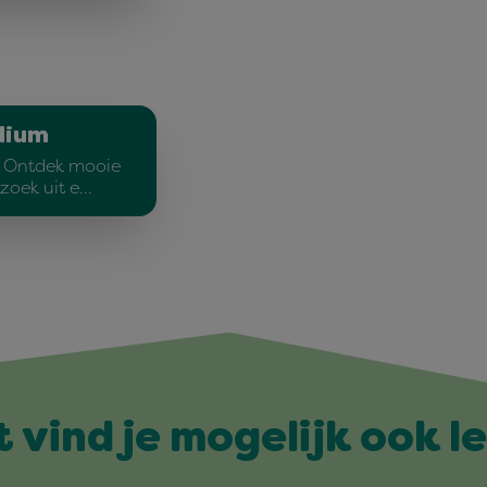
dium
! Ontdek mooie
rzoek uit e…
t vind je mogelijk ook l