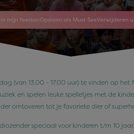
in mijn feesten
Opslaan als Must See
Verwijderen u
ddag (van 13.00 - 17.00 uur) te vinden op het
ek en spelen leuke spelletjes met de kindere
 omtoveren tot je favoriete dier of superhel
adiozender speciaal voor kinderen t/m 10 jaar.