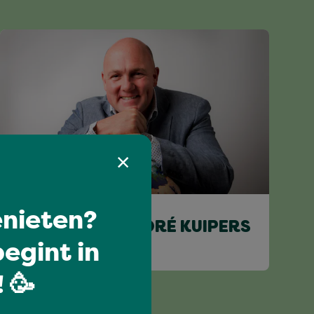
Kids
nieten?
ASTRONAUT ANDRÉ KUIPERS
egint in
VERTELT
 🥳