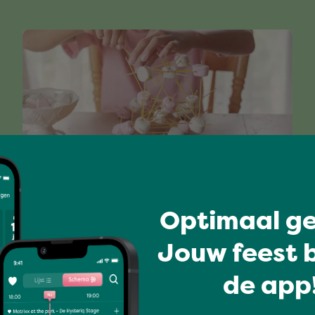
Kids
Optimaal ge
KOM BOUWEN EN ONTDEK DE
Jouw feest b
TECHNIEK VAN DE TOEKOMST
de app!