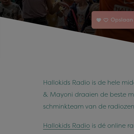
Opslaan 
Hallokids Radio is de hele mi
& Mayoni draaien de beste muzi
schminkteam van de radiozender
Hallokids Radio
is dé online r