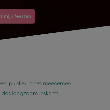
it mijn feesten
ij een publiek moet meenemen.
k dat langzaam loskomt.