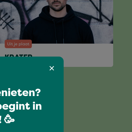
Uit je plaat
KRATER
nieten?
egint in
 🥳