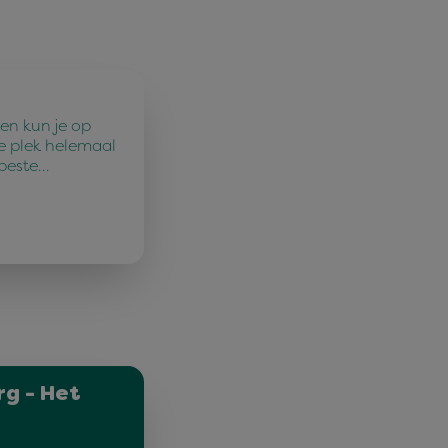
en kun je op
e plek helemaal
 beste…
g - Het