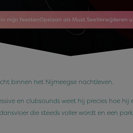
in mijn feesten
Opslaan als Must See
Verwijderen u
icht binnen het Nijmeegse nachtleven.
essive en clubsounds weet hij precies hoe h
svloer die steeds voller wordt en een par