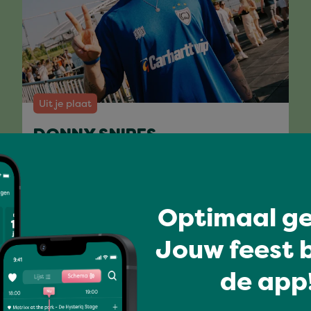
Uit je plaat
DONNY SNIPES
Optimaal ge
Volledig programma
Jouw feest b
de app!