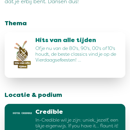
dat je erbij bent. Dansen dus!
Thema
Hits van alle tijden
Of je nu van de 80's, 90's, 00's of 10's
houdt, de beste classics vind je op de
Vierdaagsefeesten! …
Locatie & podium
Credible
In-Credible wil je zijn: uniek, jezelf, een
tikje eigenwijs. If you have it… flaunt it!