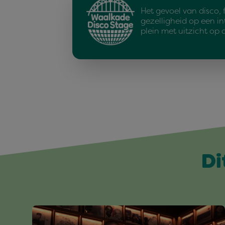
Het gevoel van disco, 
gezelligheid op een i
plein met uitzicht op 
Di