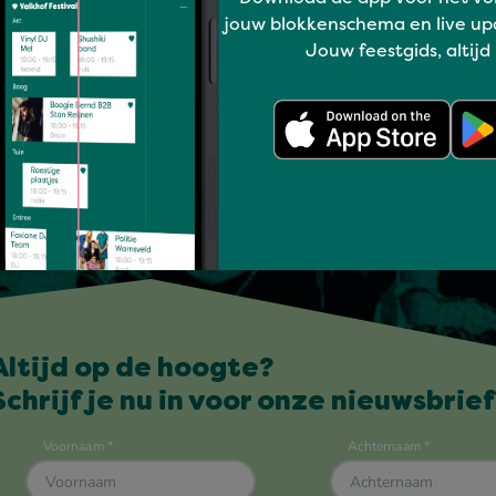
jouw blokkenschema en live up
Jouw feestgids, altijd
Altijd op de hoogte?
Schrijf je nu in voor onze nieuwsbrief