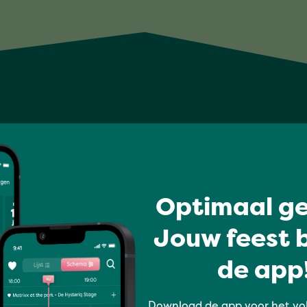
Optimaal ge
Jouw feest b
de app!
Download de app voor het vo