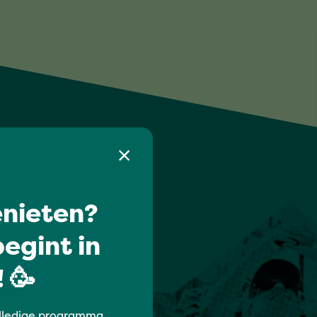
nieten?
egint in
 🥳
lledige programma,