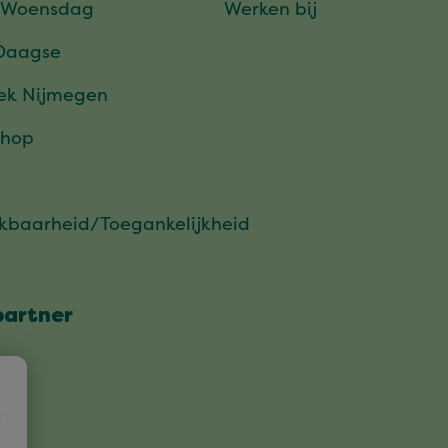
 Woensdag
Werken bij
Daagse
ek Nijmegen
hop
ikbaarheid/Toegankelijkheid
partner