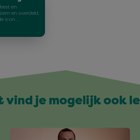
feest en
ntiem en overdekt
de icon…
t vind je mogelijk ook l