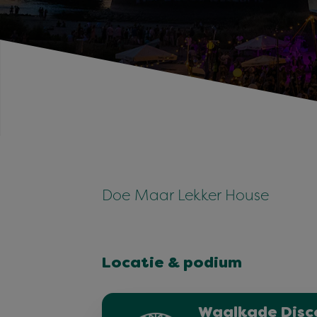
Doe Maar Lekker House
Locatie & podium
Waalkade Disc