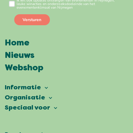
Home
Nieuws
Webshop
Informatie
Vierdaagsefeesten
Organisatie
Onze ambitie
Veelgestelde vragen
Speciaal voor
Partners
Facts & figures
Plattegrond
Vierdaagsefeesten Business
Onze historie
Locaties